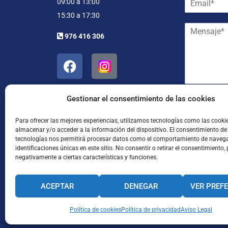
09:00 a 13:00
m
r
15:30 a 17:30
a
e
M
i
y
976 416 306
e
l
a
n
*
p
s
e
a
l
j
l
e
i
*
Gestionar el consentimiento de las cookies
d
He leído
o
s
Para ofrecer las mejores experiencias, utilizamos tecnologías como las cooki
almacenar y/o acceder a la información del dispositivo. El consentimiento de
*
tecnologías nos permitirá procesar datos como el comportamiento de navega
identificaciones únicas en este sitio. No consentir o retirar el consentimiento,
negativamente a ciertas características y funciones.
ACEPTAR
DENEGAR
VER PREF
Enviar
CANAL INTERNO DE INFORMACIÓN
Política de cookies
Política de privacidad
CÓDIGO ÉTICO
Aviso Legal
PACTO EDUCA