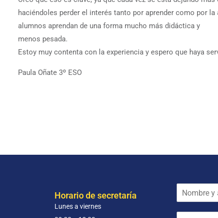
haciéndoles perder el interés tanto por aprender como por la
alumnos aprendan de una forma mucho más didáctica y
menos pesada.
Estoy muy contenta con la experiencia y espero que haya serv
Paula Oñate 3º ESO
N
Horario de secretaría
o
Lunes a viernes
m
E
b