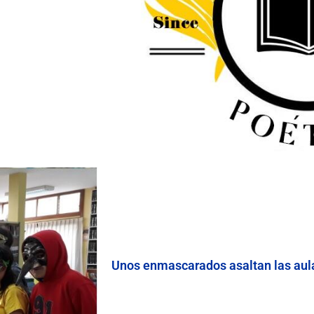
Unos enmascarados asaltan las aul