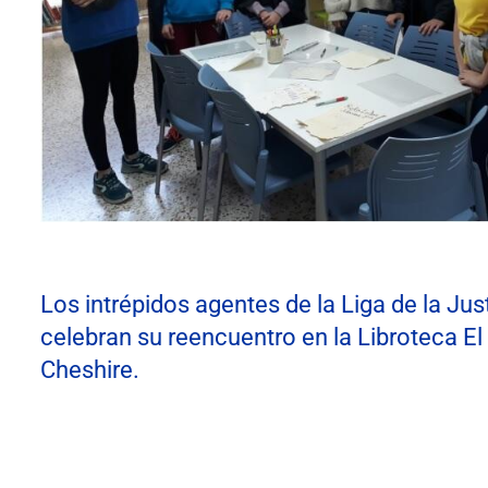
Los intrépidos agentes de la Liga de la Jus
celebran su reencuentro en la Libroteca El
Cheshire.