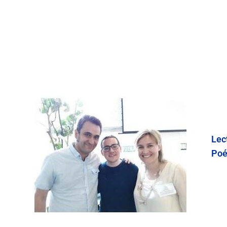
Lec
Poé